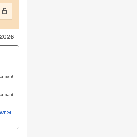
 2026
ionnant
ionnant
WE24