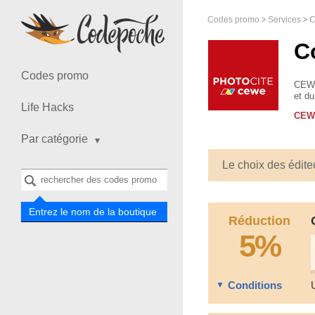
Codes promo
Services
C
Codes promo
CEWE 
et du
Life Hacks
créat
CEW
Par catégorie
Le choix des édite
Entrez le nom de la boutique
Réduction
5%
Conditions