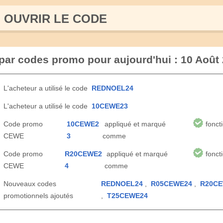
OUVRIR LE СODE
par codes promo pour aujourd'hui : 10 Août
L'acheteur a utilisé le code
REDNOEL24
L'acheteur a utilisé le code
10CEWE23
Code promo
10CEWE2
appliqué et marqué
fonct
CEWE
3
comme
Code promo
R20CEWE2
appliqué et marqué
fonct
CEWE
4
comme
Nouveaux codes
REDNOEL24
,
R05CEWE24
,
R20CE
promotionnels ajoutés
,
T25CEWE24