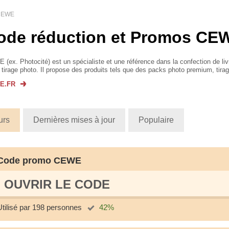
CEWE
ode réduction et Promos CE
(ex. Photocité) est un spécialiste et une référence dans la confection de li
 tirage photo. Il propose des produits tels que des packs photo premium, tira
if, tirages photo premium, ...
E.FR
urs
Dernières mises à jour
Populaire
Code promo CEWE
OUVRIR LE СODE
Utilisé par 198 personnes
42%