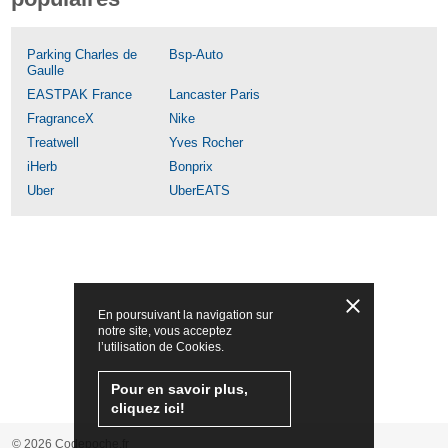
Parking Charles de
Bsp-Auto
Gaulle
EASTPAK France
Lancaster Paris
FragranceX
Nike
Treatwell
Yves Rocher
iHerb
Bonprix
Uber
UberEATS
En poursuivant la navigation sur
notre site, vous acceptez
l’utilisation de Cookies.
Pour en savoir plus,
cliquez ici!
© 2026 Codepoche.fr