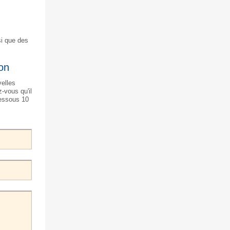
si que des
on
velles
-vous qu'il
dessous 10