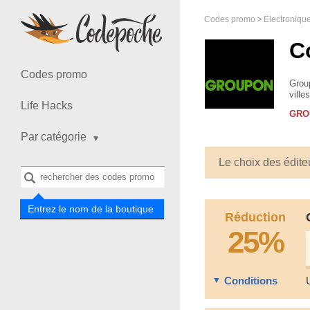
Codes promo
Electroniqu
C
Codes promo
Group
ville
Life Hacks
offre
GRO
Par catégorie
Le choix des édite
Entrez le nom de la boutique
Réduction
25%
Conditions