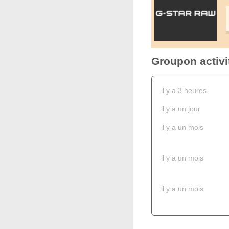
Groupon activi
il y a 3 heures
il y a un jour
il y a un mois
il y a un mois
il y a un mois