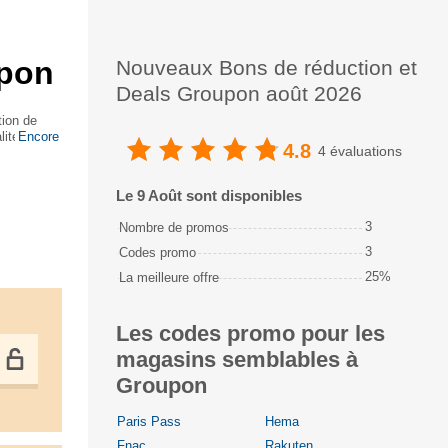
upon
Nouveaux Bons de réduction et
Deals Groupon août 2026
tion de
lité et
Encore
4.8
4 évaluations
Le 9 Août sont disponibles
3
Nombre de promos
3
Codes promo
25%
La meilleure offre
Les codes promo pour les
magasins semblables à
Groupon
Paris Pass
Hema
Fnac
Rakuten