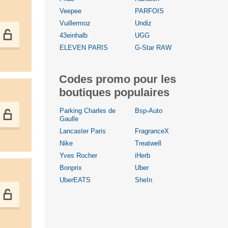
Veepee
PARFOIS
Vuillermoz
Undiz
43einhalb
UGG
ELEVEN PARIS
G-Star RAW
Codes promo pour les
boutiques populaires
Parking Charles de
Bsp-Auto
Gaulle
Lancaster Paris
FragranceX
Nike
Treatwell
Yves Rocher
iHerb
Bonprix
Uber
UberEATS
SheIn