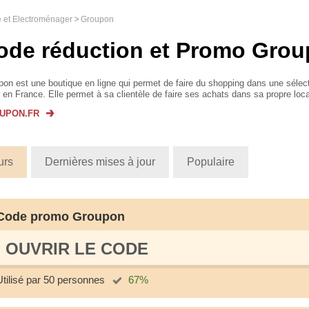
e et Electroménager
Groupon
ode réduction et Promo Gro
on est une boutique en ligne qui permet de faire du shopping dans une sélec
s en France. Elle permet à sa clientèle de faire ses achats dans sa propre loca
 un suivi inégalable sur une mu...
UPON.FR
urs
Dernières mises à jour
Populaire
Code promo Groupon
OUVRIR LE СODE
Utilisé par 50 personnes
67%