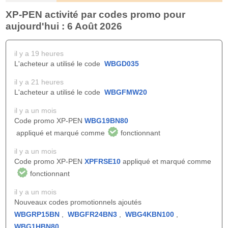
XP-PEN activité par codes promo pour
aujourd'hui : 6 Août 2026
il y a 19 heures
L'acheteur a utilisé le code
WBGD035
il y a 21 heures
L'acheteur a utilisé le code
WBGFMW20
il y a un mois
Code promo XP-PEN
WBG19BN80
appliqué et marqué comme
fonctionnant
il y a un mois
Code promo XP-PEN
XPFRSE10
appliqué et marqué comme
fonctionnant
il y a un mois
Nouveaux codes promotionnels ajoutés
WBGRP15BN
,
WBGFR24BN3
,
WBG4KBN100
,
WBG1HBN80