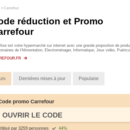
o
Carrefour
ode réduction et Promo
arrefour
four est votre hypermarché sur internet avec une grande proposition de produ
omaines de l'Alimentation, Electroménager, Informatique, Jeux vidéo, Puéricul
phonie, Mode, Beaut&ea...
REFOUR.FR
urs
Dernières mises à jour
Populaire
Code promo Carrefour
OUVRIR LE СODE
Utilisé par 3259 personnes
44%