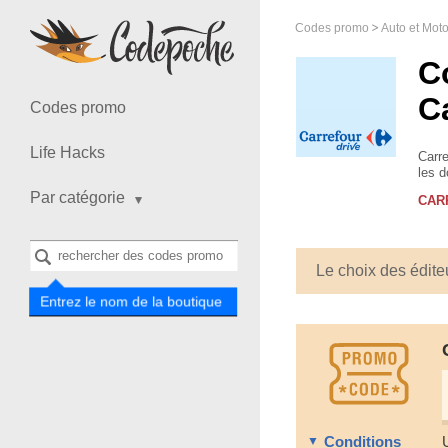
Codes promo
Auto et Mot
C
C
Codes promo
Life Hacks
Carre
les d
Télé
Par catégorie
CAR
Le choix des édite
Entrez le nom de la boutique
Conditions