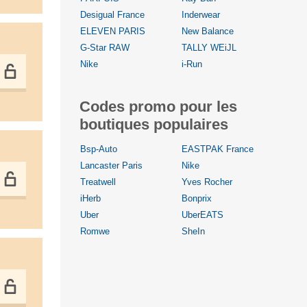
Desigual France
Inderwear
ELEVEN PARIS
New Balance
G-Star RAW
TALLY WEiJL
Nike
i-Run
Codes promo pour les
boutiques populaires
Bsp-Auto
EASTPAK France
Lancaster Paris
Nike
Treatwell
Yves Rocher
iHerb
Bonprix
Uber
UberEATS
Romwe
SheIn