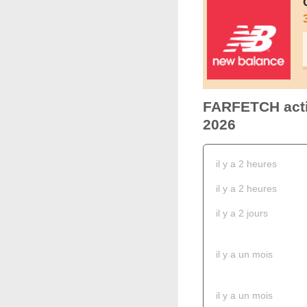
FARFETCH activ
2026
il y a 2 heures
il y a 2 heures
il y a 2 jours
il y a un mois
il y a un mois