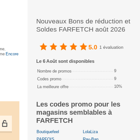
Nouveaux Bons de réduction et
Soldes FARFETCH août 2026
5.0
1 évaluation
me,
ements,
Encore
Le 6 Août sont disponibles
9
Nombre de promos
9
Codes promo
10%
La meilleure offre
Les codes promo pour les
magasins semblables à
FARFETCH
Boutiquefeel
LolaLiza
PARFOIS
Ray-Ban