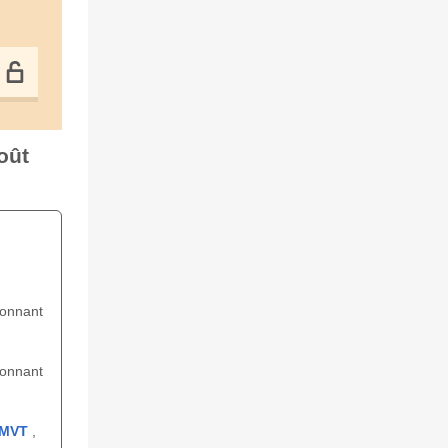
oût
ionnant
ionnant
LMVT
,