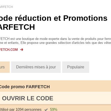
ARFETCH
ode réduction et Promotions
ARFETCH
ETCH est une boutique de mode experte dans la vente de produits pour fem
 et enfants, Elle propose une grandes sélection d'articles tels que des vêt
sures, accessoires, bijoux. Découvrez sur cette bouti...
FETCH.COM
urs
Dernières mises à jour
Populaire
Code promo FARFETCH
OUVRIR LE СODE
Utilisé par 1094 personnes
59%