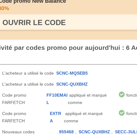
Code promo New Balance
30%
OUVRIR LE СODE
ité par codes promo pour aujourd'hui : 6 A
L'acheteur a utilisé le code
SCNC-MQSEB5
L'acheteur a utilisé le code
SCNC-QUXBHZ
Code promo
FF10EMAI
appliqué et marqué
fonct
FARFETCH
L
comme
Code promo
EXTR
appliqué et marqué
fonct
FARFETCH
A
comme
Nouveaux codes
955468
,
SCNC-QUXBHZ
,
SECC-3U