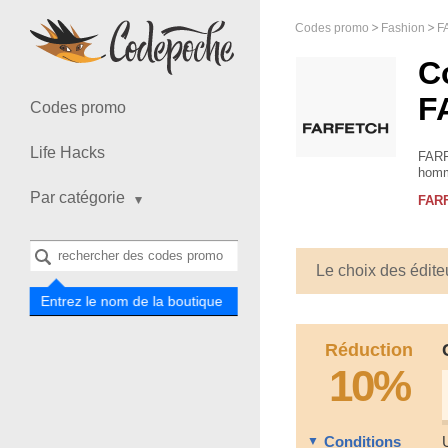
Codes promo
Fashion
F
C
F
Codes promo
Life Hacks
FARF
homme
chaus
Par catégorie
FAR
Le choix des édite
Entrez le nom de la boutique
Réduction
10%
Conditions