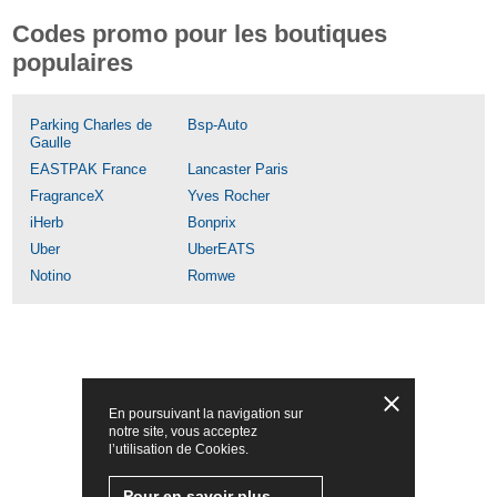
Codes promo pour les boutiques
populaires
Parking Charles de
Bsp-Auto
Gaulle
EASTPAK France
Lancaster Paris
FragranceX
Yves Rocher
iHerb
Bonprix
Uber
UberEATS
Notino
Romwe
En poursuivant la navigation sur
notre site, vous acceptez
l’utilisation de Cookies.
Pour en savoir plus,