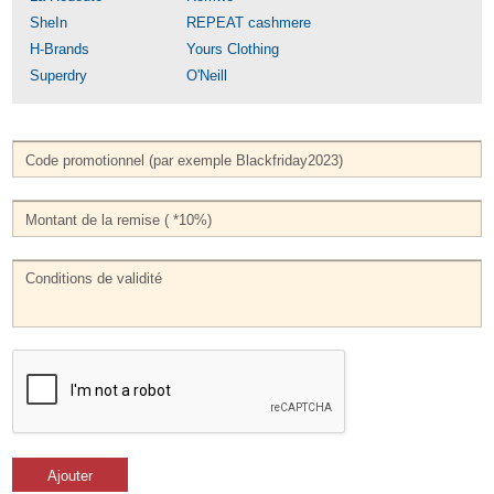
SheIn
REPEAT cashmere
H-Brands
Yours Clothing
Superdry
O'Neill
Ajouter