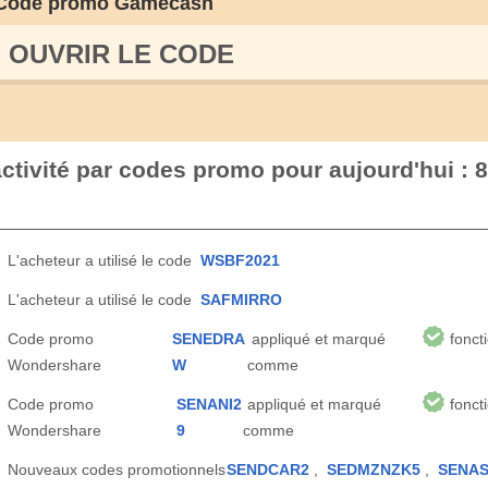
Code promo Gamecash
OUVRIR LE СODE
tivité par codes promo pour aujourd'hui : 
L'acheteur a utilisé le code
WSBF2021
L'acheteur a utilisé le code
SAFMIRRO
Code promo
SENEDRA
appliqué et marqué
fonct
Wondershare
W
comme
Code promo
SENANI2
appliqué et marqué
fonct
Wondershare
9
comme
Nouveaux codes promotionnels
SENDCAR2
,
SEDMZNZK5
,
SENAS