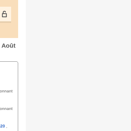
8 Août
ionnant
ionnant
20
,