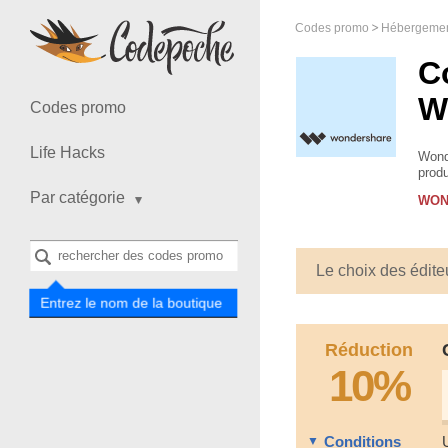
Codes promo
Hébergement
C
W
Codes promo
Life Hacks
Wonde
produ
porta
Par catégorie
WON
Le choix des édite
Entrez le nom de la boutique
Réduction
10%
Conditions