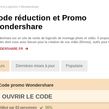
 et Logiciels
Wondershare
ode réduction et Promo
ondershare
rshare est un site de vente de logiciels de montage photo et vidéo. Il propo
its dont vous avez besoin pour la création de vos vidéo (filmora), outils pour
ble (dr.fone), solution PDF (...
DERSHARE.FR
urs
Dernières mises à jour
Populaire
Code promo Wondershare
OUVRIR LE СODE
Utilisé par 83 personnes
56%