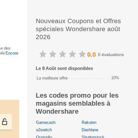
Nouveaux Coupons et Offres
spéciales Wondershare août
2026
se des
 téléphone
Encore
0.0
0 évaluations
Le 8 Août sont disponibles
10%
La meilleure offre
Les codes promo pour les
magasins semblables à
Wondershare
Gamecash
Rakuten
o2switch
Dashlane
Qustodio
Shutterstock