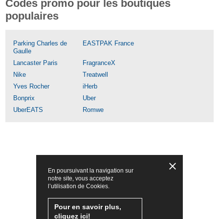
Codes promo pour les boutiques
populaires
Parking Charles de
EASTPAK France
Gaulle
Lancaster Paris
FragranceX
Nike
Treatwell
Yves Rocher
iHerb
Bonprix
Uber
UberEATS
Romwe
En poursuivant la navigation sur
notre site, vous acceptez
l’utilisation de Cookies.
Pour en savoir plus,
cliquez ici!