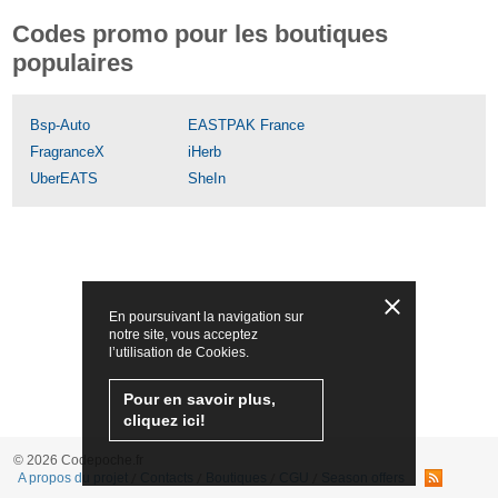
Codes promo pour les boutiques
populaires
Bsp-Auto
EASTPAK France
FragranceX
iHerb
UberEATS
SheIn
En poursuivant la navigation sur
notre site, vous acceptez
l’utilisation de Cookies.
Pour en savoir plus,
cliquez ici!
© 2026 Codepoche.fr
A propos du projet
Contacts
Boutiques
CGU
Season offers