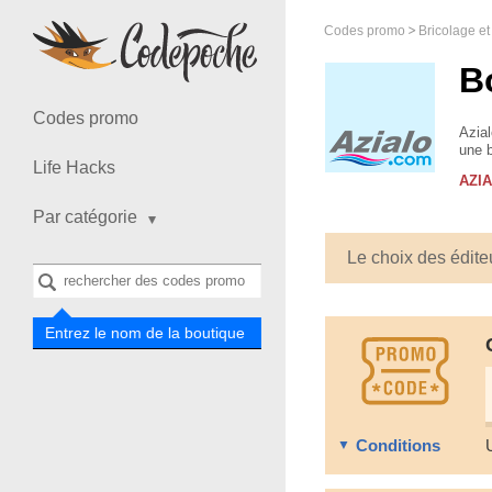
Codes promo
Bricolage et
B
Codes promo
Azial
une b
Life Hacks
Spas,
AZI
Par catégorie
Le choix des édite
Entrez le nom de la boutique
Conditions