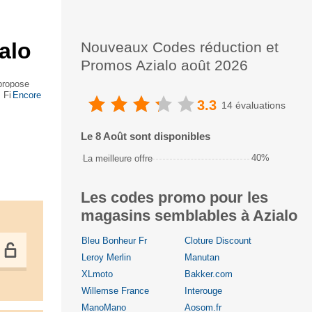
alo
Nouveaux Codes réduction et
Promos Azialo août 2026
 propose
iltration,
Encore
3.3
14 évaluations
Le 8 Août sont disponibles
40%
La meilleure offre
Les codes promo pour les
magasins semblables à Azialo
Bleu Bonheur Fr
Cloture Discount
Leroy Merlin
Manutan
XLmoto
Bakker.com
Willemse France
Interouge
ManoMano
Aosom.fr