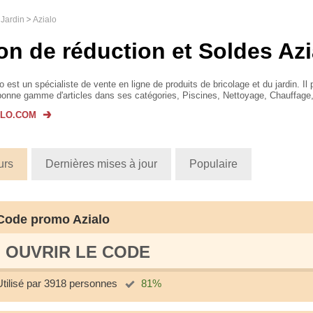
 Jardin
Azialo
on de réduction et Soldes Azi
o est un spécialiste de vente en ligne de produits de bricolage et du jardin. Il
onne gamme d'articles dans ses catégories, Piscines, Nettoyage, Chauffage, F
 Construction, Traitement, Bâches e...
ALO.COM
urs
Dernières mises à jour
Populaire
Code promo Azialo
OUVRIR LE СODE
Utilisé par 3918 personnes
81%