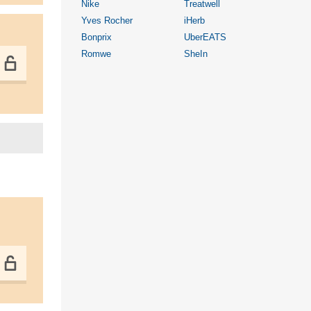
Nike
Treatwell
Yves Rocher
iHerb
Bonprix
UberEATS
Romwe
SheIn