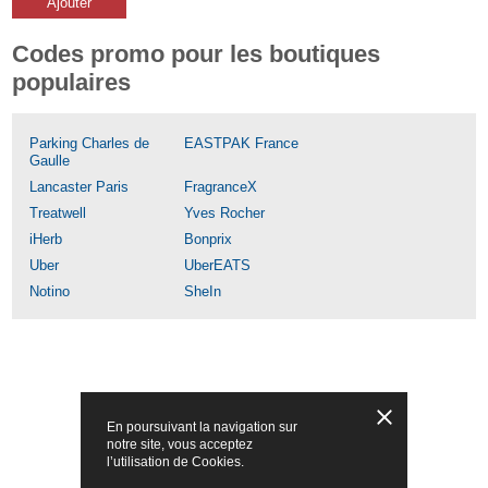
Ajouter
Codes promo pour les boutiques
populaires
Parking Charles de
EASTPAK France
Gaulle
Lancaster Paris
FragranceX
Treatwell
Yves Rocher
iHerb
Bonprix
Uber
UberEATS
Notino
SheIn
En poursuivant la navigation sur
notre site, vous acceptez
l’utilisation de Cookies.