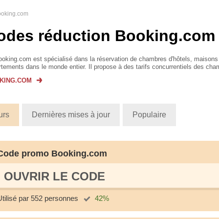
oking.com
odes réduction Booking.com
oking.com est spécialisé dans la réservation de chambres d'hôtels, maisons
tements dans le monde entier. Il propose à des tarifs concurrentiels des ch
e, Belgique, Portugal, Italie, All...
KING.COM
urs
Dernières mises à jour
Populaire
Code promo Booking.com
OUVRIR LE СODE
Utilisé par 552 personnes
42%