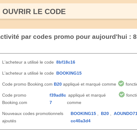
OUVRIR LE СODE
tivité par codes promo pour aujourd'hui : 8
L'acheteur a utilisé le code
8bf18c16
L'acheteur a utilisé le code
BOOKING15
Code promo Booking.com
B20
appliqué et marqué comme
foncti
Code promo
f39ad8c
appliqué et marqué
fonct
Booking.com
7
comme
Nouveaux codes promotionnels
BOOKING15
,
B20
,
AOUNDO7
ajoutés
cc40a3d4