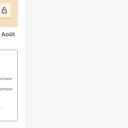
 Août
onnant
ionnant
1
,