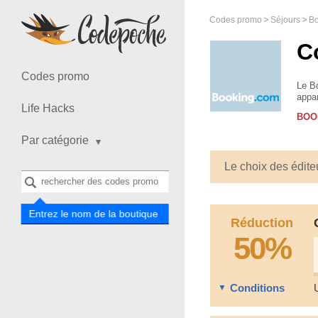
Codes promo
Séjours
Bo
C
Codes promo
Le Bo
appar
Life Hacks
Franc
BOO
Par catégorie
Le choix des édite
Entrez le nom de la boutique
Réduction
50%
Conditions