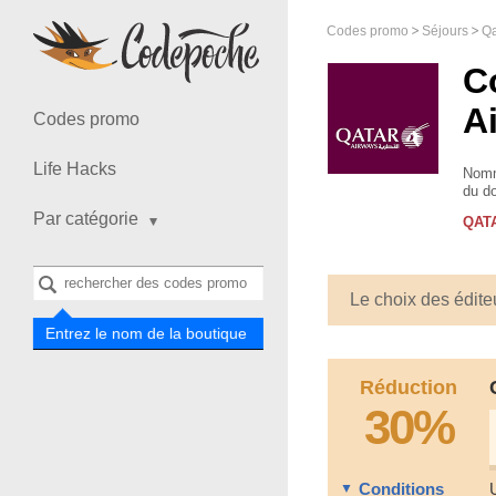
Codes promo
Séjours
Qa
C
A
Codes promo
Life Hacks
Nommé
du do
de ...
Par catégorie
QAT
Le choix des édite
Entrez le nom de la boutique
Réduction
30%
Conditions