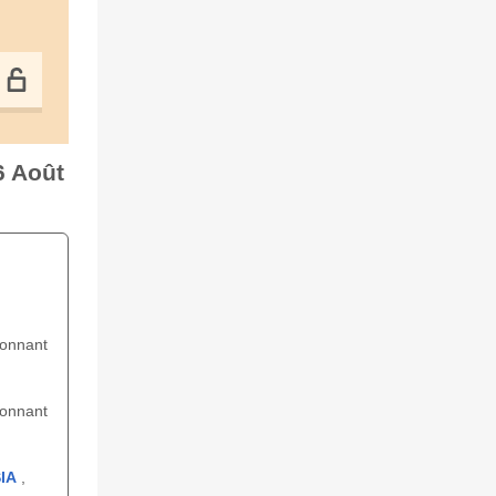
6 Août
ionnant
ionnant
IA
,