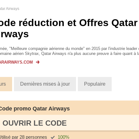
tar Airways
ode réduction et Offres Qatar
irways
e, "Meilleure compagnie aérienne du monde" en 2015 par l'industrie leader d
maine aérien Skytrax, Qatar Airways n'a plus aucune preuve à faire quant à la
ARAIRWAYS.COM
urs
Dernières mises à jour
Populaire
Code promo Qatar Airways
OUVRIR LE СODE
Utilisé par 28 personnes
100%