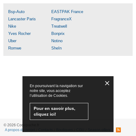
Bsp-Auto
EASTPAK France
Lancaster Paris
FragranceX
Nike
Treatwell
Yves Rocher
Bonprix
Uber
Notino
Romwe
SheIn
En poursuivant la navigation sur
notre site, vous acceptez
l’utilisation de Cookies.
Pour en savoir plus,
cliquez ici!
© 2026 Codepoche.fr
A propos du projet
Contacts
Boutiques
CGU
Season offers