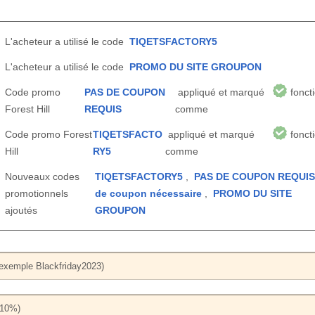
L'acheteur a utilisé le code
TIQETSFACTORY5
L'acheteur a utilisé le code
PROMO DU SITE GROUPON
Code promo
PAS DE COUPON
appliqué et marqué
fonct
Forest Hill
REQUIS
comme
Code promo Forest
TIQETSFACTO
appliqué et marqué
fonct
Hill
RY5
comme
Nouveaux codes
TIQETSFACTORY5
,
PAS DE COUPON REQUI
promotionnels
de coupon nécessaire
,
PROMO DU SITE
ajoutés
GROUPON