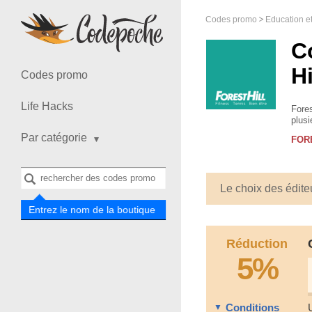
Codes promo
Education e
C
Hi
Codes promo
Life Hacks
Fores
plusi
muscu
Par catégorie
FOR
Le choix des édite
Entrez le nom de la boutique
Réduction
5%
Conditions