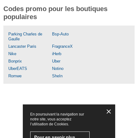
Codes promo pour les boutiques
populaires
Parking Charles de
Bsp-Auto
Gaulle
Lancaster Paris
FragranceX
Nike
iHerb
Bonprix
Uber
UberEATS
Notino
Romwe
SheIn
En poursuivant la navigation sur
notre site, vous acceptez
l’utilisation de Cookies.
Pour en savoir plus,