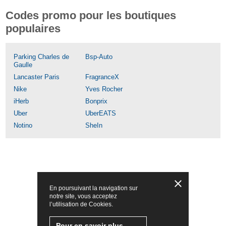
Codes promo pour les boutiques
populaires
Parking Charles de
Bsp-Auto
Gaulle
Lancaster Paris
FragranceX
Nike
Yves Rocher
iHerb
Bonprix
Uber
UberEATS
Notino
SheIn
En poursuivant la navigation sur
notre site, vous acceptez
l’utilisation de Cookies.
Pour en savoir plus,