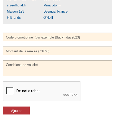
sizeofficial.fr
Mina Storm
Maison 123
Desigual France
H-Brands
O'Neill
Ajouter