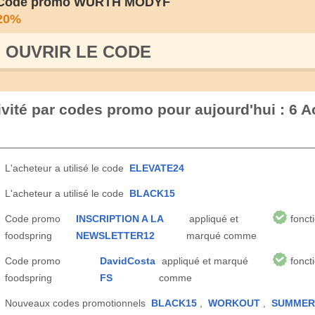
Code promo WURTH MODYF
20%
OUVRIR LE СODE
ivité par codes promo pour aujourd'hui : 6 A
L'acheteur a utilisé le code
ELEVATE24
L'acheteur a utilisé le code
BLACK15
Code promo
INSCRIPTION A LA
appliqué et
fonct
foodspring
NEWSLETTER12
marqué comme
Code promo
DavidCosta
appliqué et marqué
fonct
foodspring
FS
comme
Nouveaux codes promotionnels
BLACK15
,
WORKOUT
,
SUMMER