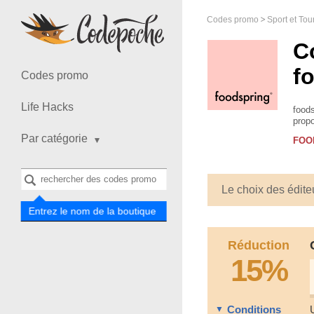
Codes promo
Sport et To
C
f
Codes promo
Life Hacks
foods
propo
supp
Par catégorie
FOO
Le choix des édite
Entrez le nom de la boutique
Réduction
15%
Conditions