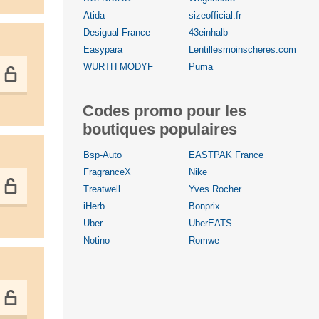
Atida
sizeofficial.fr
Desigual France
43einhalb
Easypara
Lentillesmoinscheres.com
WURTH MODYF
Puma
Codes promo pour les
boutiques populaires
Bsp-Auto
EASTPAK France
FragranceX
Nike
Treatwell
Yves Rocher
iHerb
Bonprix
Uber
UberEATS
Notino
Romwe