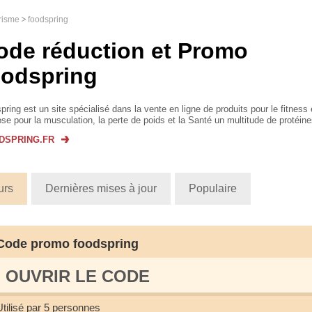
urisme
foodspring
ode réduction et Promo
oodspring
pring est un site spécialisé dans la vente en ligne de produits pour le fitness e
se pour la musculation, la perte de poids et la Santé un multitude de protéine
léments, encas, barres, mues...
DSPRING.FR
urs
Dernières mises à jour
Populaire
Code promo foodspring
OUVRIR LE СODE
Utilisé par 5 personnes