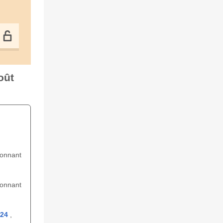
oût
ionnant
ionnant
24
,