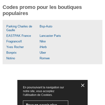
Codes promo pour les boutiques
populaires
Parking Charles de
Bsp-Auto
Gaulle
EASTPAK France
Lancaster Paris
FragranceX
Nike
Yves Rocher
iHerb
Bonprix
Uber
Notino
Romwe
En poursuivant la navigation sur
notre site, vous acceptez
l’utilisation de Cookies.
Pour en savoir plus,