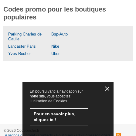
Codes promo pour les boutiques
populaires
Parking Charles de
Bsp-Auto
Gaulle
Lancaster Paris
Nike
Yves Rocher
Uber
En poursuivant la navigation sur
notre site, vous acceptez
l’utilisation de Cookies.
Pour en savoir plus,
cliquez ici!
© 2026 Codepoche.fr
A propos du projet
Contacts
Boutiques
CGU
Season offers