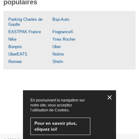
populaires
Parking Charles de
Bsp-Auto
Gaulle
EASTPAK France
FragranceX
Nike
Yves Rocher
Bonprix
Uber
UberEATS
Notino
Romwe
SheIn
En poursuivant la navigation sur
notre site, vous acceptez
l’utilisation de Cookies.
Pour en savoir plus,
cliquez ici!