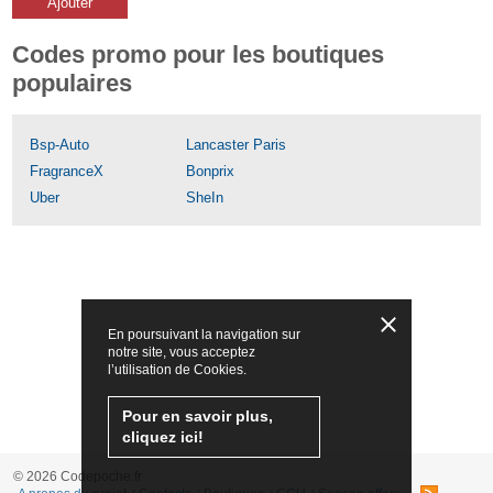
Ajouter
Codes promo pour les boutiques
populaires
Bsp-Auto
Lancaster Paris
FragranceX
Bonprix
Uber
SheIn
En poursuivant la navigation sur
notre site, vous acceptez
l’utilisation de Cookies.
Pour en savoir plus,
cliquez ici!
© 2026 Codepoche.fr