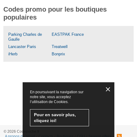
Codes promo pour les boutiques
populaires
Parking Charles de
EASTPAK France
Gaulle
Lancaster Paris
Treatwell
iHerb
Bonprix
En poursuivant la navigation sur
notre site, vous acceptez
l’utilisation de Cookies.
Pour en savoir plus,
cliquez ici!
© 2026 Codepoche.fr
A propos du projet
Contacts
Boutiques
CGU
Season offers