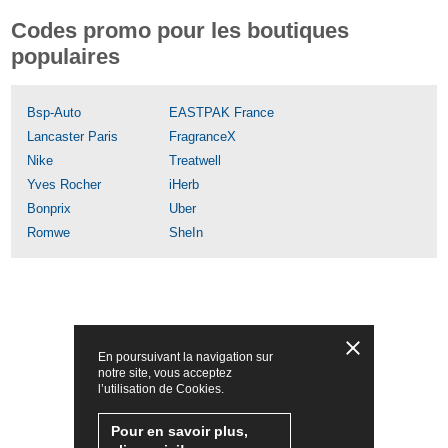
Codes promo pour les boutiques
populaires
Bsp-Auto
EASTPAK France
Lancaster Paris
FragranceX
Nike
Treatwell
Yves Rocher
iHerb
Bonprix
Uber
Romwe
SheIn
En poursuivant la navigation sur
notre site, vous acceptez
l’utilisation de Cookies.
Pour en savoir plus,