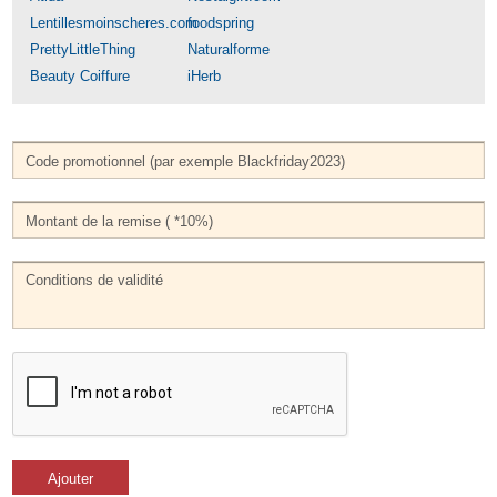
Lentillesmoinscheres.com
foodspring
PrettyLittleThing
Naturalforme
Beauty Coiffure
iHerb
Ajouter