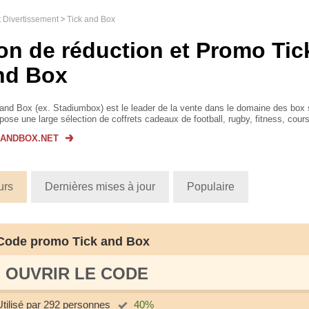
t Divertissement
Tick and Box
on de réduction et Promo Tic
nd Box
and Box (ex. Stadiumbox) est le leader de la vente dans le domaine des box 
opose une large sélection de coffrets cadeaux de football, rugby, fitness, cour
all, Basketball et autres sports. Découvrez-y au...
KANDBOX.NET
urs
Dernières mises à jour
Populaire
Code promo Tick and Box
OUVRIR LE СODE
Utilisé par 292 personnes
40%