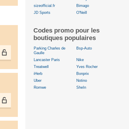
sizeofficial.fr
Bimago
JD Sports
O'Neill
Codes promo pour les
boutiques populaires
Parking Charles de
Bsp-Auto
Gaulle
Lancaster Paris
Nike
Treatwell
Yves Rocher
iHerb
Bonprix
Uber
Notino
Romwe
SheIn