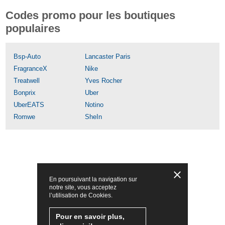
Codes promo pour les boutiques
populaires
Bsp-Auto
Lancaster Paris
FragranceX
Nike
Treatwell
Yves Rocher
Bonprix
Uber
UberEATS
Notino
Romwe
SheIn
En poursuivant la navigation sur
notre site, vous acceptez
l’utilisation de Cookies.
Pour en savoir plus,