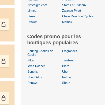
Nostalgift.com
Stores-et-Rideaux
Linnea
Zalando Privé
Hema
Chain Reaction Cycles
Drawer
Momox
Codes promo pour les
boutiques populaires
Parking Charles de
FragranceX
Gaulle
Nike
Treatwell
Yves Rocher
iHerb
Bonprix
Uber
UberEATS
Notino
Romwe
SheIn