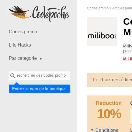
Codes promo
Articles pou
C
M
Codes promo
Life Hacks
Milib
propr
crict
Par catégorie
MIL
Le choix des édite
Entrez le nom de la boutique
Réduction
10%
Conditions