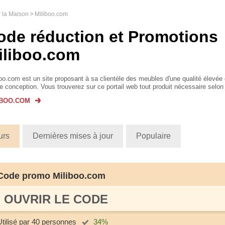
r la Maison
Miliboo.com
ode réduction et Promotions
iliboo.com
oo.com est un site proposant à sa clientèle des meubles d'une qualité élevée
e conception. Vous trouverez sur ce portail web tout produit nécessaire selon
ères désir...
IBOO.COM
urs
Dernières mises à jour
Populaire
Code promo Miliboo.com
OUVRIR LE СODE
Utilisé par 40 personnes
34%