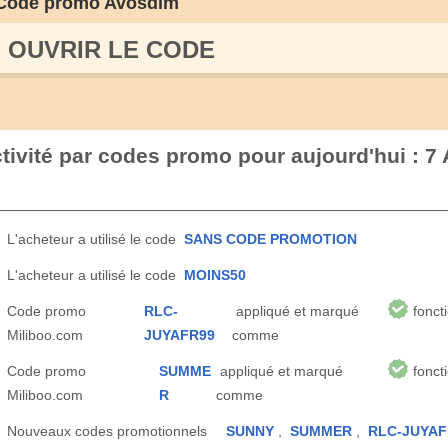
Code promo Avosdim
OUVRIR LE СODE
tivité par codes promo pour aujourd'hui : 7
L'acheteur a utilisé le code
SANS CODE PROMOTION
L'acheteur a utilisé le code
MOINS50
Code promo
RLC-
appliqué et marqué
fonct
Miliboo.com
JUYAFR99
comme
Code promo
SUMME
appliqué et marqué
fonct
Miliboo.com
R
comme
Nouveaux codes promotionnels
SUNNY
,
SUMMER
,
RLC-JUYAF