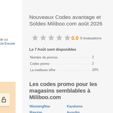
Nouveaux Codes avantage et
Soldes Miliboo.com août 2026
0.0
0 évaluations
 de sa
 des
Encore
Le 7 Août sont disponibles
2
Nombre de promos
2
Codes promo
20%
La meilleure offre
Les codes promo pour les
magasins semblables à
Miliboo.com
WestwingNow
Kavehome
Manutan
Avosdim