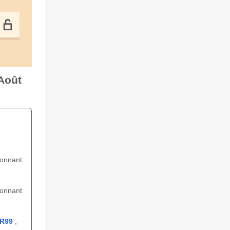
 Août
ionnant
ionnant
R99
,