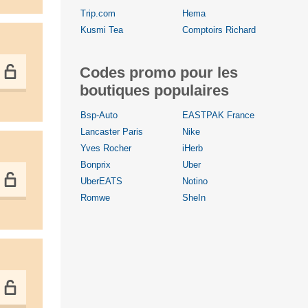
Trip.com
Hema
Kusmi Tea
Comptoirs Richard
Codes promo pour les
boutiques populaires
Bsp-Auto
EASTPAK France
Lancaster Paris
Nike
Yves Rocher
iHerb
Bonprix
Uber
UberEATS
Notino
Romwe
SheIn