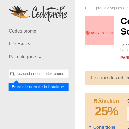
Codes promo
Séjours
Pa
C
S
Codes promo
Life Hacks
Le si
bate
Seine
Par catégorie
PAR
Le choix des édite
Entrez le nom de la boutique
Réduction
25%
Conditions