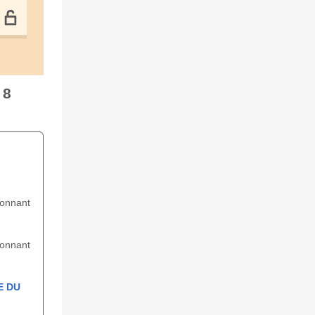
 8
ionnant
ionnant
E DU