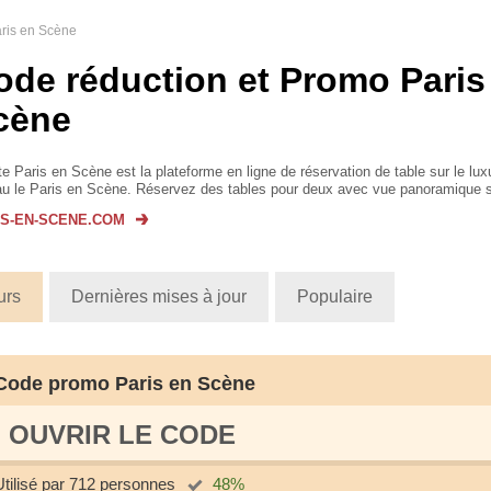
ris en Scène
ode réduction et Promo Paris
cène
te Paris en Scène est la plateforme en ligne de réservation de table sur le lu
au le Paris en Scène. Réservez des tables pour deux avec vue panoramique s
 pour vos dîners en amoureux, en famill...
IS-EN-SCENE.COM
urs
Dernières mises à jour
Populaire
Code promo Paris en Scène
OUVRIR LE СODE
Utilisé par 712 personnes
48%