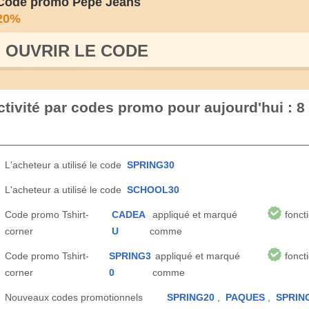
Code promo Pepe Jeans
20%
OUVRIR LE СODE
ctivité par codes promo pour aujourd'hui : 8
L'acheteur a utilisé le code
SPRING30
L'acheteur a utilisé le code
SCHOOL30
Code promo Tshirt-
CADEA
appliqué et marqué
fonct
corner
U
comme
Code promo Tshirt-
SPRING3
appliqué et marqué
fonct
corner
0
comme
Nouveaux codes promotionnels
SPRING20
,
PAQUES
,
SPRIN