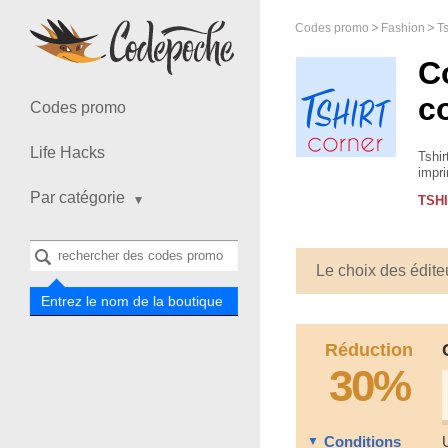
Codes promo
Fashion
Ts
C
c
Codes promo
Life Hacks
Tshir
impr
smar
Par catégorie
TSH
Le choix des édite
Entrez le nom de la boutique
Réduction
30%
Conditions