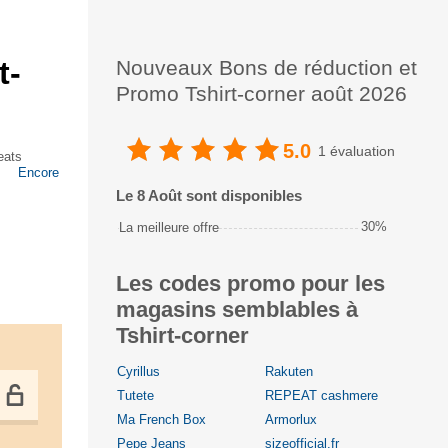
t-
Nouveaux Bons de réduction et
Promo Tshirt-corner août 2026
5.0
1 évaluation
eats
Encore
Le 8 Août sont disponibles
30%
La meilleure offre
Les codes promo pour les
magasins semblables à
Tshirt-corner
Cyrillus
Rakuten
Tutete
REPEAT cashmere
Ma French Box
Armorlux
Pepe Jeans
sizeofficial.fr