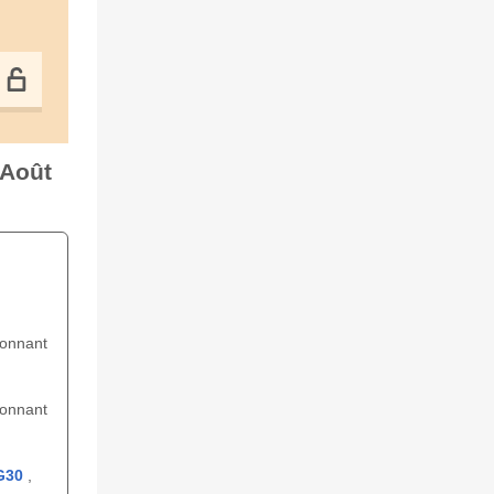
 Août
ionnant
ionnant
G30
,