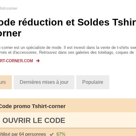
hirt-corner
ode réduction et Soldes Tshir
orner
t-corner est un spécialiste de mode. Il est investi dans la vente de t-shirts sw
imés et d'accessoires. Retrouvez dans ses galeries des totebags, coques de
tphones, coussins, mugs, affiches comme accessoires et des ...
IRT-CORNER.COM
urs
Dernières mises à jour
Populaire
Code promo Tshirt-corner
OUVRIR LE СODE
Utilisé par 64 personnes
67%