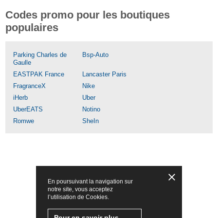
Codes promo pour les boutiques
populaires
Parking Charles de
Bsp-Auto
Gaulle
EASTPAK France
Lancaster Paris
FragranceX
Nike
iHerb
Uber
UberEATS
Notino
Romwe
SheIn
En poursuivant la navigation sur
notre site, vous acceptez
l’utilisation de Cookies.
Pour en savoir plus,